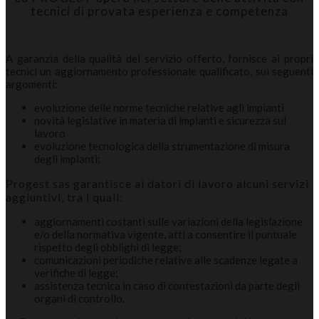
tecnici di provata esperienza e competenza
A garanzia della qualità del servizio offerto, fornisce ai propri
tecnici un aggiornamento professionale qualificato, sui seguenti
argomenti:
evoluzione delle norme tecniche relative agli impianti
novità legislative in materia di impianti e sicurezza sul
lavoro
evoluzione tecnologica della strumentazione di misura
degli impianti;
Progest sas garantisce ai datori di lavoro alcuni servizi
aggiuntivi, tra i quali:
aggiornamenti costanti sulle variazioni della legislazione
e/o della normativa vigente, atti a consentire il puntuale
rispetto degli obblighi di legge;
comunicazioni periodiche relative alle scadenze legate a
verifiche di legge;
assistenza tecnica in caso di contestazioni da parte degli
organi di controllo.