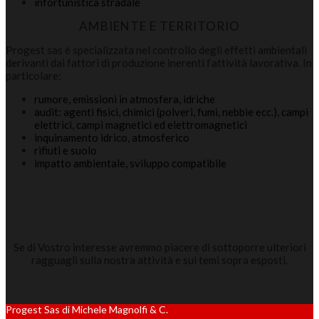
infortunistica stradale
AMBIENTE E TERRITORIO
Progest sas è specializzata nel controllo degli effetti ambientali
derivanti dai fattori di produzione inerenti l’attività lavorativa. In
particolare:
rumore, emissioni in atmosfera, idriche
audit: agenti fisici, chimici (polveri, fumi, nebbie ecc.), campi
elettrici, campi magnetici ed elettromagnetici
inquinamento idrico, atmosferico
rifiuti e suolo
impatto ambientale, sviluppo compatibile
Se di Vostro interesse avremmo piacere di sottoporre ulteriori
ragguagli sulla nostra attività e sui temi sopra esposti.
Progest Sas di Michele Magnolfi & C.