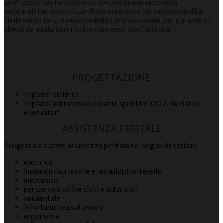
La Progest sas ha stipulato, con una primaria società
assicuratrice, una polizza di assicurazione per responsabilità
civile verso terzi e responsabilità professionale, per garantire i
clienti da qualunque rischio connesso con l’attività.
PROGETTAZIONE
Impianti elettrici
Impianti antincendio: idranti, sprinkler, CO2, rivelatori,
evacuatori
ASSISTENZA PERITALE
Progest s.a.s offre assistenza peritale nei seguenti settori:
elettrico
impiantistica tessile e tecnologico-tessile
meccanico
perizie valutative civili e industriali
ambientale
infortunistica sul lavoro
ergonomia